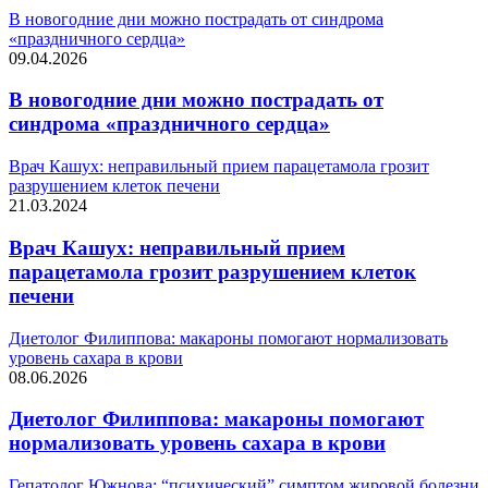
В новогодние дни можно пострадать от синдрома
«праздничного сердца»
09.04.2026
В новогодние дни можно пострадать от
синдрома «праздничного сердца»
Врач Кашух: неправильный прием парацетамола грозит
разрушением клеток печени
21.03.2024
Врач Кашух: неправильный прием
парацетамола грозит разрушением клеток
печени
Диетолог Филиппова: макароны помогают нормализовать
уровень сахара в крови
08.06.2026
Диетолог Филиппова: макароны помогают
нормализовать уровень сахара в крови
Гепатолог Южнова: “психический” симптом жировой болезни