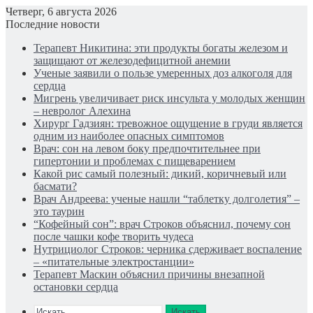
Четверг, 6 августа 2026
Последние новости
Терапевт Никитина: эти продукты богаты железом и
защищают от железодефицитной анемии
Ученые заявили о пользе умеренных доз алкоголя для
сердца
Мигрень увеличивает риск инсульта у молодых женщин
– невролог Алехина
Хирург Гадзиян: тревожное ощущение в груди является
одним из наиболее опасных симптомов
Врач: сон на левом боку предпочтительнее при
гипертонии и проблемах с пищеварением
Какой рис самый полезный: дикий, коричневый или
басмати?
Врач Андреева: ученые нашли “таблетку долголетия” –
это таурин
“Кофейный сон”: врач Строков объяснил, почему сон
после чашки кофе творить чудеса
Нутрициолог Строков: черника сдерживает воспаление
– «питательные электростанции»
Терапевт Маскин объяснил причины внезапной
остановки сердца
Искать