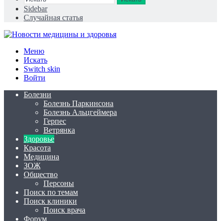
Sidebar
Случайная статья
Меню
Искать
Switch skin
Войти
Болезни
Болезнь Паркинсона
Болезнь Альцгеймера
Герпес
Ветрянка
Здоровье
Красота
Медицина
ЗОЖ
Общество
Персоны
Поиск по темам
Поиск клиники
Поиск врача
Форум