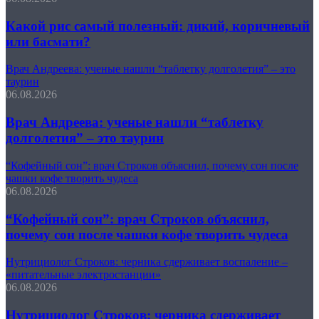
Какой рис самый полезный: дикий, коричневый
или басмати?
Врач Андреева: ученые нашли “таблетку долголетия” – это
таурин
06.08.2026
Врач Андреева: ученые нашли “таблетку
долголетия” – это таурин
“Кофейный сон”: врач Строков объяснил, почему сон после
чашки кофе творить чудеса
06.08.2026
“Кофейный сон”: врач Строков объяснил,
почему сон после чашки кофе творить чудеса
Нутрициолог Строков: черника сдерживает воспаление –
«питательные электростанции»
06.08.2026
Нутрициолог Строков: черника сдерживает