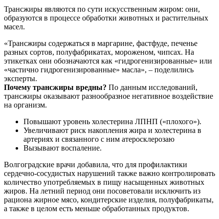
Трансжиры являются по сути искусственным жиром: они,
образуются в процессе обработки животных и растительных
масел.
«Трансжиры содержаться в маргарине, фастфуде, печенье
разных сортов, полуфабрикатах, мороженом, чипсах. На
этикетках они обозначаются как «гидрогенизированные» или
«частично гидрогенизированные» масла», – поделились
эксперты.
Почему трансжиры вредны?
По данным исследований,
трансжиры оказывают разнообразное негативное воздействие
на организм.
Повышают уровень холестерина ЛПНП («плохого»).
Увеличивают риск накопления жира и холестерина в
артериях и связанного с ним атеросклерозаю
Вызывают воспаление.
Волгоградские врачи добавила, что для профилактики
сердечно-сосудистых нарушений также важно контролировать
количество употребляемых в пищу насыщенных животных
жиров. На летний период они посоветовали исключить из
рациона жирное мясо, кондитерские изделия, полуфабрикаты,
а также в целом есть меньше обработанных продуктов.