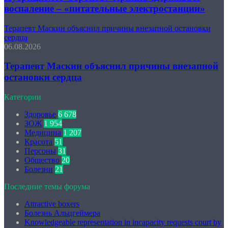
воспаление – «питательные электростанции»
Терапевт Маскин объяснил причины внезапной остановки
сердца
06.08.2026
Терапевт Маскин объяснил причины внезапной
остановки сердца
Категории
Здоровье
6 678
ЗОЖ
1 954
Медицина
1 207
Красота
51
Персоны
31
Общество
20
Болезни
21
Последние темы форума
Attractive boxers
Болезнь Альцгеймера
Knowledgeable representation in incapacity requests court by