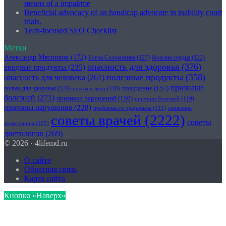
means of a impairme
Beneficial advocacy of an handicap advocate in inability court
trials.
Tech-focused SEO Checklist
Метки
Александр Мясников
(172)
Елена Соломатина
(127)
болезни сердца
(122)
опасность для здоровья
(376)
вредные продукты
(235)
полезные продукты
(358)
опасность для человека
(261)
признаки
похудение
(157)
польза для здоровья
(124)
польза и вред
(118)
болезней
(271)
признаки нарушений
(150)
причины болезней
(119)
причины нарушения
(228)
проблемы со здоровьем
(111)
снижение
советы врачей
(2222)
советы
холестерина
(105)
диетологов
(269)
© 2026 · 4lifemd.ru
О сайте
Обратная связь
Карта сайта
Кнопка «Наверх»