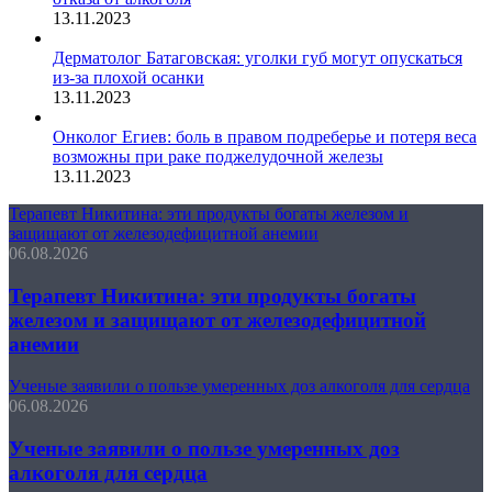
13.11.2023
Дерматолог Батаговская: уголки губ могут опускаться
из-за плохой осанки
13.11.2023
Онколог Егиев: боль в правом подреберье и потеря веса
возможны при раке поджелудочной железы
13.11.2023
Терапевт Никитина: эти продукты богаты железом и
защищают от железодефицитной анемии
06.08.2026
Терапевт Никитина: эти продукты богаты
железом и защищают от железодефицитной
анемии
Ученые заявили о пользе умеренных доз алкоголя для сердца
06.08.2026
Ученые заявили о пользе умеренных доз
алкоголя для сердца