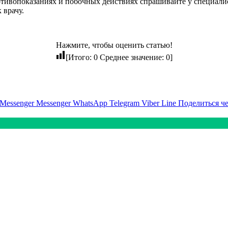
ивопоказаниях и побочных действиях спрашивайте у специалист
 врачу.
Нажмите, чтобы оценить статью!
[Итого:
0
Среднее значение:
0
]
Messenger
Messenger
WhatsApp
Telegram
Viber
Line
Поделиться ч