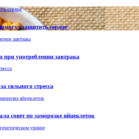
ить сердце
помогут защитить сердце
лении завтрака
и при употреблении завтрака
тресса
за сильного стресса
заморозке яйцеклеток
дала совет по заморозке яйцеклеток
 генетическом уровне