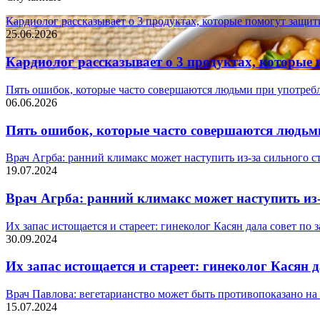
Кардиолог рассказывает о 3 продуктах, которые помогут защит
25.06.2026
Кардиолог рассказывает о 3 продуктах, которые 
Пять ошибок, которые часто совершаются людьми при употреб
06.06.2026
Пять ошибок, которые часто совершаются людьм
Врач Агрба: ранний климакс может наступить из-за сильного с
19.07.2024
Врач Агрба: ранний климакс может наступить из-
Их запас истощается и стареет: гинеколог Касян дала совет по 
30.09.2024
Их запас истощается и стареет: гинеколог Касян 
Врач Павлова: вегетарианство может быть противопоказано на
15.07.2024