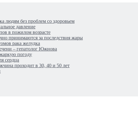
ка людям без проблем со здоровьем
иальное давление
пов в пожилом возрасте
очно принимаются за последствия жары
томов рака желудка
печени – гепатолог Южнова
в жаркую погоду
ля сердца
чина проходит в 30, 40 и 50 лет
ы