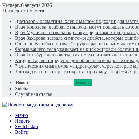
Четверг, 6 августа 2026
Последние новости
Диетолог Соломатина: хлеб с маслом подходит для завтра
Врач Королева: крабовые палочки могут повышать артер
Врач Мусичова назвала окрошку среди самых вредных су
Врач Захарова назвала симптомы диабета, которые ошиб
Онколог Воробьев назвал 5 трудно распознаваемых симп
Форма вашего тела указывает на риск жировой болезни 
Врач Гинзбург дал советы, как нормализовать давление 
Хирург Гадзиян предупредил об особом коварстве пива д
7 физических симптомов «андропаузы», через которые муж
3 позы для сна, которые сохранят прохладу во время жар
Искать
Sidebar
Случайная статья
Меню
Искать
Switch skin
Войти