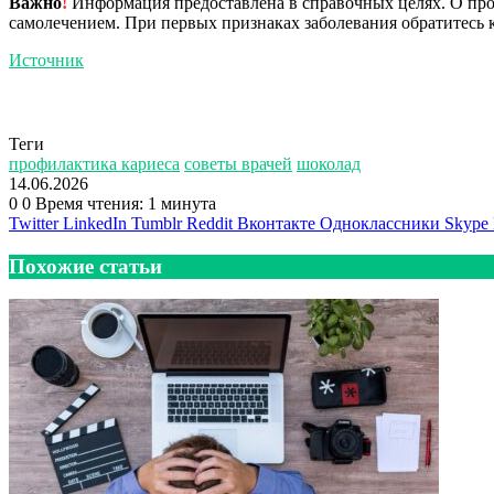
Важно
!
Информация предоставлена в справочных целях. О прот
самолечением. При первых признаках заболевания обратитесь к
Источник
Теги
профилактика кариеса
советы врачей
шоколад
14.06.2026
0
0
Время чтения: 1 минута
Twitter
LinkedIn
Tumblr
Reddit
Вконтакте
Одноклассники
Skype
Похожие статьи