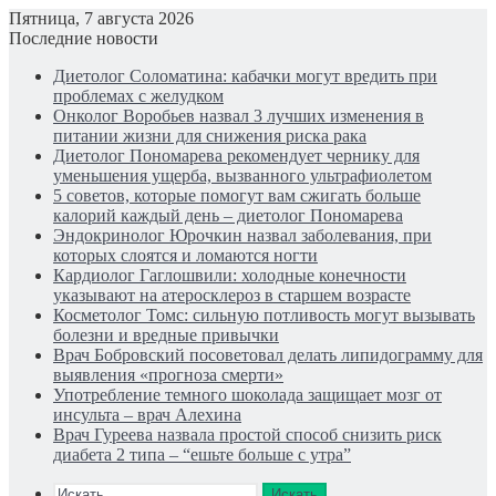
Пятница, 7 августа 2026
Последние новости
Диетолог Соломатина: кабачки могут вредить при
проблемах с желудком
Онколог Воробьев назвал 3 лучших изменения в
питании жизни для снижения риска рака
Диетолог Пономарева рекомендует чернику для
уменьшения ущерба, вызванного ультрафиолетом
5 советов, которые помогут вам сжигать больше
калорий каждый день – диетолог Пономарева
Эндокринолог Юрочкин назвал заболевания, при
которых слоятся и ломаются ногти
Кардиолог Гаглошвили: холодные конечности
указывают на атеросклероз в старшем возрасте
Косметолог Томс: сильную потливость могут вызывать
болезни и вредные привычки
Врач Бобровский посоветовал делать липидограмму для
выявления «прогноза смерти»
Употребление темного шоколада защищает мозг от
инсульта – врач Алехина
Врач Гуреева назвала простой способ снизить риск
диабета 2 типа – “ешьте больше с утра”
Искать