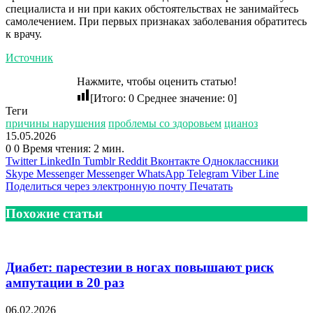
специалиста и ни при каких обстоятельствах не занимайтесь
самолечением. При первых признаках заболевания обратитесь
к врачу.
Источник
Нажмите, чтобы оценить статью!
[Итого:
0
Среднее значение:
0
]
Теги
причины нарушения
проблемы со здоровьем
цианоз
15.05.2026
0
0
Время чтения: 2 мин.
Twitter
LinkedIn
Tumblr
Reddit
Вконтакте
Одноклассники
Skype
Messenger
Messenger
WhatsApp
Telegram
Viber
Line
Поделиться через электронную почту
Печатать
Похожие статьи
Диабет: парестезии в ногах повышают риск
ампутации в 20 раз
06.02.2026