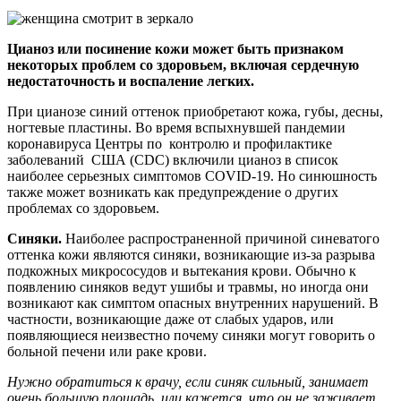
Цианоз или посинение кожи может быть признаком
некоторых проблем со здоровьем, включая сердечную
недостаточность и воспаление легких.
При цианозе синий оттенок приобретают кожа, губы, десны,
ногтевые пластины. Во время вспыхнувшей пандемии
коронавируса Центры по контролю и профилактике
заболеваний США (CDC) включили цианоз в список
наиболее серьезных симптомов COVID-19. Но синюшность
также может возникать как предупреждение о других
проблемах со здоровьем.
Синяки.
Наиболее распространенной причиной синеватого
оттенка кожи являются синяки, возникающие из-за разрыва
подкожных микрососудов и вытекания крови. Обычно к
появлению синяков ведут ушибы и травмы, но иногда они
возникают как симптом опасных внутренних нарушений. В
частности, возникающие даже от слабых ударов, или
появляющиеся неизвестно почему синяки могут говорить о
больной печени или раке крови.
Нужно обратиться к врачу, если синяк сильный, занимает
очень большую площадь, или кажется, что он не заживает,