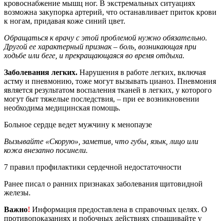
кровоснабжение мышц ног. В экстремальных ситуациях
возможна закупорка артерий, что останавливает приток крови
к ногам, придавая коже синий цвет.
Обращаться к врачу с этой проблемой нужно обязательно.
Другой ее характерный признак – боль, возникающая при
ходьбе или беге, и прекращающаяся во время отдыха.
Заболевания легких.
Нарушения в работе легких, включая
астму и пневмонию, тоже могут вызывать цианоз. Пневмония
является результатом воспаления тканей в легких, у которого
могут быт тяжелые последствия, – при ее возникновении
необходима медицинская помощь.
Больное сердце ведет мужчину к менопаузе
Вызывайте «Скорую», заметив, что губы, язык, лицо или
кожа внезапно посинели.
7 правил профилактики сердечной недостаточности
Ранее писал о ранних признаках заболевания щитовидной
железы.
Важно
!
Информация предоставлена в справочных целях. О
противопоказаниях и побочных действиях спрашивайте у