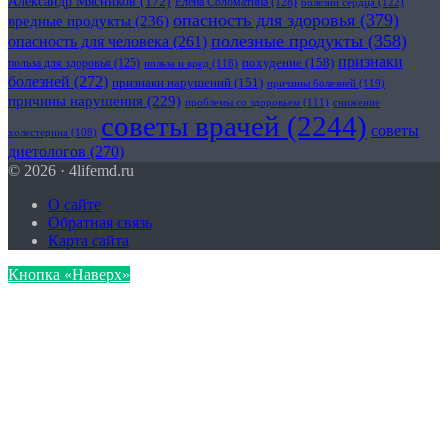
Александр Мясников
(172)
Елена Соломатина
(128)
болезни сердца
(122)
опасность для здоровья
(379)
вредные продукты
(236)
полезные продукты
(358)
опасность для человека
(261)
признаки
похудение
(158)
польза для здоровья
(125)
польза и вред
(118)
болезней
(272)
признаки нарушений
(151)
причины болезней
(119)
причины нарушения
(229)
проблемы со здоровьем
(111)
снижение
советы врачей
(2244)
советы
холестерина
(108)
диетологов
(270)
© 2026 · 4lifemd.ru
О сайте
Обратная связь
Карта сайта
Кнопка «Наверх»