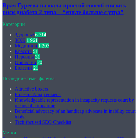
Врач Гуреева назвала простой способ снизить
риск диабета 2 типа – “ешьте больше с утра”
Категории
Здоровье
6 714
ЗОЖ
1 961
Медицина
1 207
Красота
51
Персоны
31
Общество
20
Болезни
21
Последние темы форума
Attractive boxers
Болезнь Альцгеймера
Knowledgeable representation in incapacity requests court by
means of a impairme
Beneficial advocacy of an handicap advocate in inability court
trials.
Tech-focused SEO Checklist
Метки