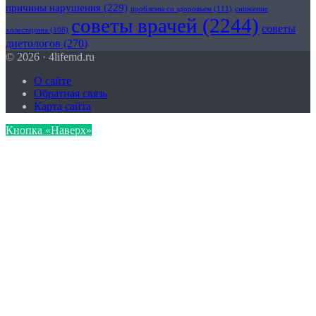
причины нарушения
(229)
проблемы со здоровьем
(111)
снижение
советы врачей
(2244)
советы
холестерина
(108)
диетологов
(270)
© 2026 · 4lifemd.ru
О сайте
Обратная связь
Карта сайта
Кнопка «Наверх»