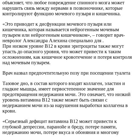
объясняет, что любое повреждение спинного мозга может
нарушить связь между нервами в позвоночнике, которые
контролируют функцию мочевого пузыря и кишечника.
«Это приводит к дисфункции мочевого пузыря или
кишечника, которая называется нейрогенным мочевым
пузырем или нейрогенным кишечником», – говорит врач-
невролог Александра Алехина специально для .
При низком уровне B12 в крови эритроциты также могут
упасть до опасного уровня, что может привести к таким
осложнениям, как кишечное кровотечение и потеря контроля
над мочевым пузырем.
Врач назвал предпочтительную позу при посещении туалета
Тазовое дно, в состав которого входят коллаген, эластин и
гладкие мышцы, имеет первостепенное значение для
предотвращения недержания мочи. Это означает, что низкий
уровень витамина B12 также может быть связан с
недержанием мочи из-за нарушения выработки коллагена в
крови.
«Серьезный дефицит витамина B12 может привести к
глубокой депрессии, паранойе и бреду, потере памяти,
недержанию мочи, потере вкуса и обоняния и многому