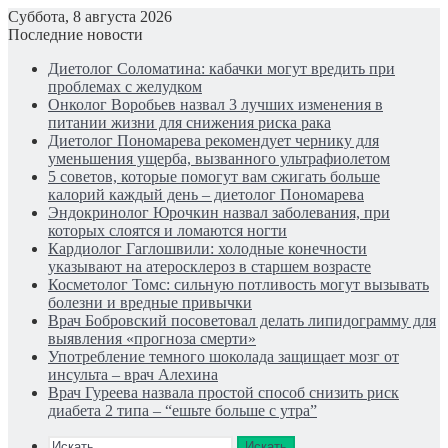
Суббота, 8 августа 2026
Последние новости
Диетолог Соломатина: кабачки могут вредить при
проблемах с желудком
Онколог Воробьев назвал 3 лучших изменения в
питании жизни для снижения риска рака
Диетолог Пономарева рекомендует чернику для
уменьшения ущерба, вызванного ультрафиолетом
5 советов, которые помогут вам сжигать больше
калорий каждый день – диетолог Пономарева
Эндокринолог Юрочкин назвал заболевания, при
которых слоятся и ломаются ногти
Кардиолог Гаглошвили: холодные конечности
указывают на атеросклероз в старшем возрасте
Косметолог Томс: сильную потливость могут вызывать
болезни и вредные привычки
Врач Бобровский посоветовал делать липидограмму для
выявления «прогноза смерти»
Употребление темного шоколада защищает мозг от
инсульта – врач Алехина
Врач Гуреева назвала простой способ снизить риск
диабета 2 типа – “ешьте больше с утра”
Искать