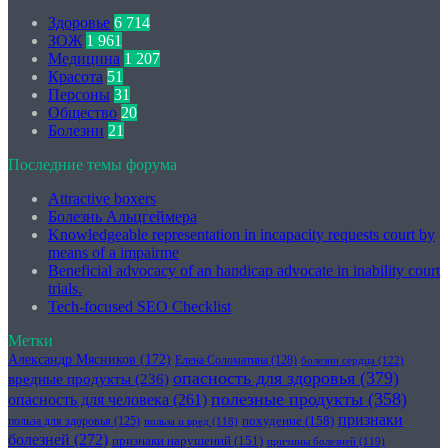
Здоровье
6 714
ЗОЖ
1 961
Медицина
1 207
Красота
51
Персоны
31
Общество
20
Болезни
21
Последние темы форума
Attractive boxers
Болезнь Альцгеймера
Knowledgeable representation in incapacity requests court by
means of a impairme
Beneficial advocacy of an handicap advocate in inability court
trials.
Tech-focused SEO Checklist
Метки
Александр Мясников
(172)
Елена Соломатина
(128)
болезни сердца
(122)
опасность для здоровья
(379)
вредные продукты
(236)
полезные продукты
(358)
опасность для человека
(261)
признаки
похудение
(158)
польза для здоровья
(125)
польза и вред
(118)
болезней
(272)
признаки нарушений
(151)
причины болезней
(119)