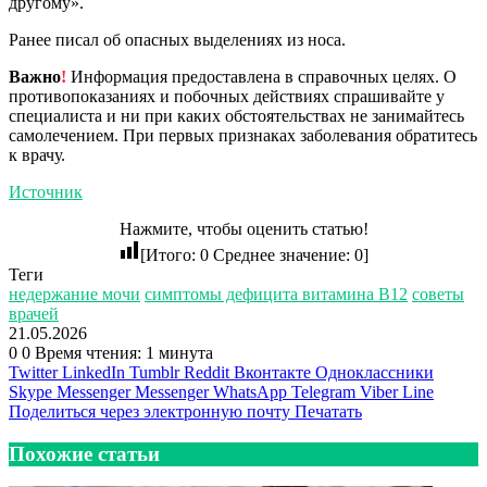
другому».
Ранее писал об опасных выделениях из носа.
Важно
!
Информация предоставлена в справочных целях. О
противопоказаниях и побочных действиях спрашивайте у
специалиста и ни при каких обстоятельствах не занимайтесь
самолечением. При первых признаках заболевания обратитесь
к врачу.
Источник
Нажмите, чтобы оценить статью!
[Итого:
0
Среднее значение:
0
]
Теги
недержание мочи
симптомы дефицита витамина В12
советы
врачей
21.05.2026
0
0
Время чтения: 1 минута
Twitter
LinkedIn
Tumblr
Reddit
Вконтакте
Одноклассники
Skype
Messenger
Messenger
WhatsApp
Telegram
Viber
Line
Поделиться через электронную почту
Печатать
Похожие статьи