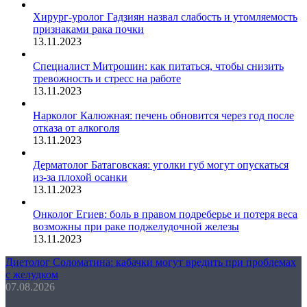
Хирург-уролог Гадзиян назвал слабость и утомляемость
признаками рака почки
13.11.2023
Специалист Митрошин: как питаться, чтобы снизить
тревожность и стресс на работе
13.11.2023
Нарколог Калюжная: печень обновится через год после
отказа от алкоголя
13.11.2023
Дерматолог Батаговская: уголки губ могут опускаться
из-за плохой осанки
13.11.2023
Онколог Егиев: боль в правом подреберье и потеря веса
возможны при раке поджелудочной железы
13.11.2023
Диетолог Соломатина: кабачки могут вредить при проблемах
с желудком
07.08.2026