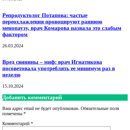
Репродуктолог Потапова: частые
переохлаждения провоцируют раннюю
менопаузу, врач Комарова назвала это слабым
фактором
26.03.2024
Вред свинины – миф: врач Игнатикова
посоветовала употреблять ее минимум раз в
неделю
15.10.2024
Добавить комментарий
Ваш адрес email не будет опубликован.
Обязательные поля
помечены
*
Комментарий
*