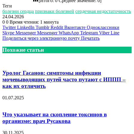
[Итого:
0
Среднее значение:
0
]
Теги
болезни сердца
признаки болезней
сердечная недостаточность
24.04.2026
0
0
Время чтения: 1 минута
Twitter
LinkedIn
Tumblr
Reddit
Вконтакте
Одноклассники
Skype
Messenger
Messenger
WhatsApp
Telegram
Viber
Line
Поделиться через электронную почту
Печатать
Похожие статьи
Уролог Гасанов: симптомы инфекции
мочевыводящих путей часто путают с ИППП –
как их отличить
01.07.2025
Что указывает на скопление токсинов в
организме: врач Русакова
30.11.2025