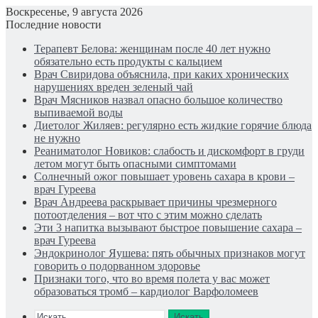
Воскресенье, 9 августа 2026
Последние новости
Терапевт Белова: женщинам после 40 лет нужно
обязательно есть продукты с кальцием
Врач Свиридова объяснила, при каких хронических
нарушениях вреден зеленый чай
Врач Мясников назвал опасно большое количество
выпиваемой воды
Диетолог Жиляев: регулярно есть жидкие горячие блюда
не нужно
Реаниматолог Новиков: слабость и дискомфорт в груди
летом могут быть опасными симптомами
Солнечный ожог повышает уровень сахара в крови –
врач Гуреева
Врач Андреева раскрывает причины чрезмерного
потоотделения – вот что с этим можно сделать
Эти 3 напитка вызывают быстрое повышение сахара –
врач Гуреева
Эндокринолог Яушева: пять обычных признаков могут
говорить о подорванном здоровье
Признаки того, что во время полета у вас может
образоваться тромб – кардиолог Варфоломеев
Искать