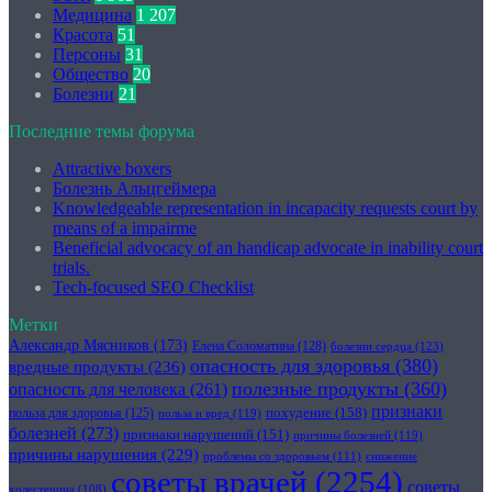
Медицина
1 207
Красота
51
Персоны
31
Общество
20
Болезни
21
Последние темы форума
Attractive boxers
Болезнь Альцгеймера
Knowledgeable representation in incapacity requests court by
means of a impairme
Beneficial advocacy of an handicap advocate in inability court
trials.
Tech-focused SEO Checklist
Метки
Александр Мясников
(173)
Елена Соломатина
(128)
болезни сердца
(123)
опасность для здоровья
(380)
вредные продукты
(236)
полезные продукты
(360)
опасность для человека
(261)
признаки
похудение
(158)
польза для здоровья
(125)
польза и вред
(119)
болезней
(273)
признаки нарушений
(151)
причины болезней
(119)
причины нарушения
(229)
проблемы со здоровьем
(111)
снижение
советы врачей
(2254)
советы
холестерина
(108)