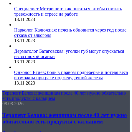
Специалист Митрошин: как питаться, чтобы снизить
тревожность и стресс на работе
13.11.2023
Нарколог Калюжная: печень обновится через год после
отказа от алкоголя
13.11.2023
Дерматолог Батаговская: уголки губ могут опускаться
из-за плохой осанки
13.11.2023
Онколог Егиев: боль в правом подреберье и потеря веса
возможны при раке поджелудочной железы
13.11.2023
Терапевт Белова: женщинам после 40 лет нужно обязательно
есть продукты с кальцием
08.08.2026
Терапевт Белова: женщинам после 40 лет нужно
обязательно есть продукты с кальцием